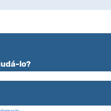
udá-lo?
 de pesquisa está em branco.
Informação