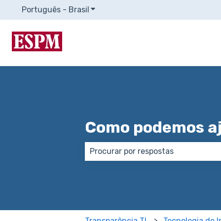
Português - Brasil
Mostrar submenu para traduções
Como podemos aj
Não há sugestões porque o campo
Transparência TI
Tecnologia de 